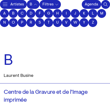
Artistes
B
Filtres
Agenda
A
B
C
D
F
Activity
G
H
I
J
K
L
M
N
O
P
R
S
T
U
V
W
Y
Z
B
Laurent Busine
Centre de la Gravure et de l’Image
imprimée