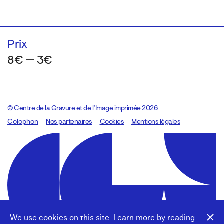
Prix
8€ — 3€
© Centre de la Gravure et de l’Image imprimée 2026
Colophon
Design:
Marcel Kaczmarek
Nos partenaires
, code:
Cookies
8080.studio
Mentions légales
We use cookies on this site. Learn more by reading