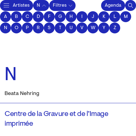
Artistes
N
Filtres
Agenda
A
B
C
D
F
Activity
G
H
I
J
K
L
M
N
O
P
R
S
T
U
V
W
Y
Z
N
Beata Nehring
Centre de la Gravure et de l’Image
imprimée