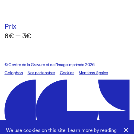
Prix
8€ — 3€
© Centre de la Gravure et de l’Image imprimée 2026
Colophon
Design:
Marcel Kaczmarek
Nos partenaires
, code:
Cookies
8080.studio
Mentions légales
We use cookies on this site. Learn more by reading