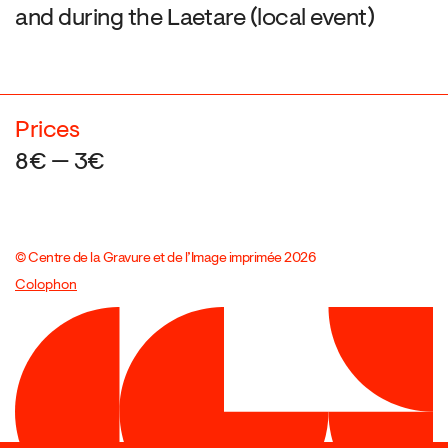
and during the Laetare (local event)
Prices
8€ — 3€
© Centre de la Gravure et de l’Image imprimée 2026
Colophon
Design:
Marcel Kaczmarek
, code:
8080.studio